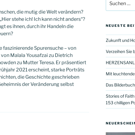
nach:
nschen, die mutig die Welt verändern?
Hier stehe ich! Ich kann nicht anders“?
ngt es ihnen, durch ihr Handeln die
NEUESTE BE
euern?
Zukunft und H
ne faszinierende Spurensuche – von
Verzeihen Sie b
 von Malala Yousafzai zu Dietrich
wden zu Mutter Teresa. Er präsentiert
HERZENSANL
rühjahr 2021 erscheint, starke Porträts
Mit leuchtend
hichten, die Geschichte geschrieben
eheimnis der Veränderung selbst
Das Bilderbuch
Stories of Fait
153 chilligen P
NEUERSCHEI