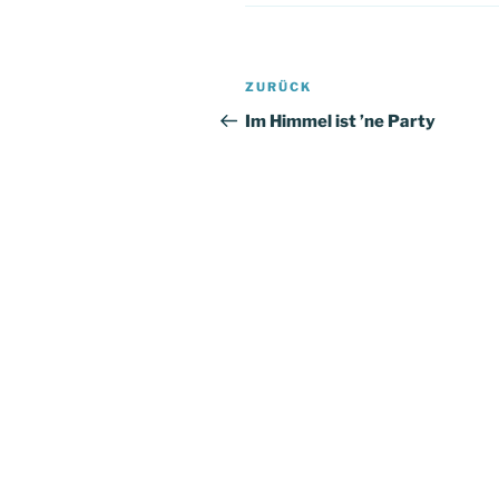
Beitragsnavigation
Vorheriger
ZURÜCK
Beitrag
Im Himmel ist ’ne Party