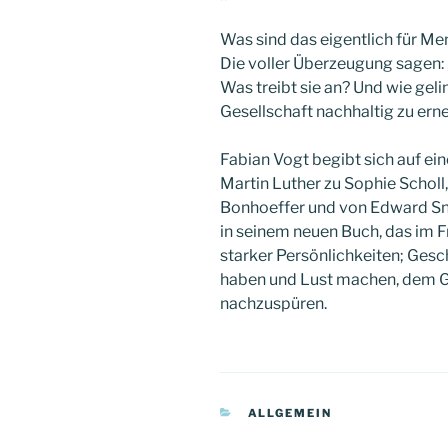
Was sind das eigentlich für Me
Die voller Überzeugung sagen: „
Was treibt sie an? Und wie geli
Gesellschaft nachhaltig zu ern
Fabian Vogt begibt sich auf ei
Martin Luther zu Sophie Scholl,
Bonhoeffer und von Edward Sno
in seinem neuen Buch, das im F
starker Persönlichkeiten; Gesc
haben und Lust machen, dem G
nachzuspüren.
KATEGORIEN
ALLGEMEIN