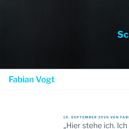
Weiter
zum
Inhalt
Sc
Fabian Vogt
VERÖFFENTLICHT
10. SEPTEMBER 2020
VON
FAB
AM
„Hier stehe ich. Ic