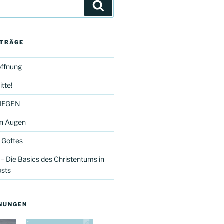
Suchen
ITRÄGE
offnung
itte!
IEGEN
en Augen
 Gottes
h – Die Basics des Christentums in
osts
NUNGEN