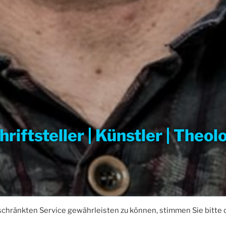
hriftsteller | Künstler | Theol
hränkten Service gewährleisten zu können, stimmen Sie bitte 
Persönlich
Termine
News / Neuigkeiten