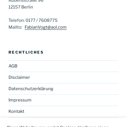
Rubensstraße 96
N
12157 Berlin
a
v
Telefon: 0177 / 7608775
i
Mailto:
FabianVogt@aol.com
g
a
t
RECHTLICHES
i
o
AGB
n
Disclaimer
Datenschutzerklärung
Impressum
Kontakt