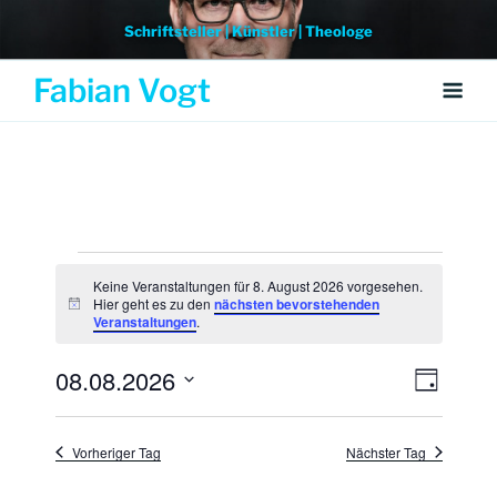
Weiter
Schriftsteller | Künstler | Theologe
zum
Inhalt
Fabian Vogt
Veranstaltungen
Keine Veranstaltungen für 8. August 2026 vorgesehen.
für
Hier geht es zu den
nächsten bevorstehenden
H
Veranstaltungen
.
i
8.
n
w
08.08.2026
August
A
V
e
T
i
e
n
a
D
2026
s
g
r
a
s
Vorheriger Tag
Nächster Tag
a
t
i
n
u