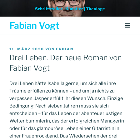
Weiter
Schriftsteller | Künstler | Theologe
zum
Inhalt
Fabian Vogt
VERÖFFENTLICHT
11. MÄRZ 2020
VON
FABIAN
AM
Drei Leben. Der neue Roman von
Fabian Vogt
Drei Leben hätte Isabella gerne, um sich alle ihre
Träume erfüllen zu können – und um ja nichts zu
verpassen. Jasper erfüllt ihr diesen Wunsch. Einzige
Bedingung: Nach sieben Jahren muss sie sich
entscheiden – für das Leben der abenteuerlustigen
Weltenbummlerin, das der erfolgreichen Managerin
oder für das glamouröse Leben einer Gitarristin in
einer Frauenrockband. Das Wiedersehen der drei