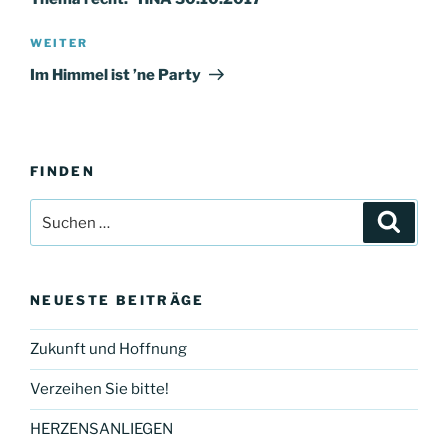
Nächster
WEITER
Beitrag
Im Himmel ist ’ne Party
FINDEN
Suchen
Suche
nach:
NEUESTE BEITRÄGE
Zukunft und Hoffnung
Verzeihen Sie bitte!
HERZENSANLIEGEN