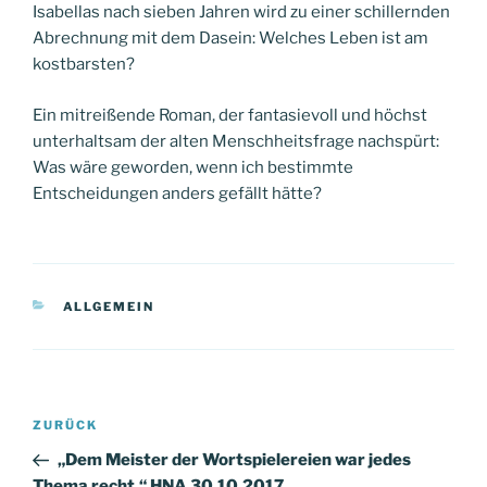
Isabellas nach sieben Jahren wird zu einer schillernden
Abrechnung mit dem Dasein: Welches Leben ist am
kostbarsten?
Ein mitreißende Roman, der fantasievoll und höchst
unterhaltsam der alten Menschheitsfrage nachspürt:
Was wäre geworden, wenn ich bestimmte
Entscheidungen anders gefällt hätte?
KATEGORIEN
ALLGEMEIN
Beitragsnavigation
Vorheriger
ZURÜCK
Beitrag
„Dem Meister der Wortspielereien war jedes
Thema recht.“ HNA 30.10.2017